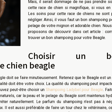
Mais, il serait dommage de ne pas prendre so
cette race de chien si magnifique, si vous en
Les soins pour cette race de chiens ne sont 
négliger. Ainsi, il vous faut un bon shampoing p
pelage de votre mignon et adorable chien. Nou
proposons de découvrir dans cet article : co
trouver un bon shampoing pour votre Beagle.
Choisir un b
e chien beagle
gle doit se faire minutieusement. Retenez que le Beagle est un
ité doit être votre choix. La qualité du shampoing peut impact
ouvez peut-être choisir un
Shampoing Ladybel pour Beagle
. Fai
naturels, car la peau et le pelage du Beagle sont maintenus hy
réter naturellement. Le parfum du shampoing n’est pas à négl
Il est aussi préférable de faire un tour chez le vétérinaire, ce