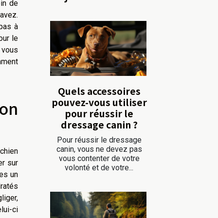
in de
 avez.
pas à
our le
s vous
mment
Quels accessoires
pouvez-vous utiliser
on
pour réussir le
dressage canin ?
Pour réussir le dressage
canin, vous ne devez pas
 chien
vous contenter de votre
er sur
volonté et de votre...
tes un
dratés
iger,
lui-ci