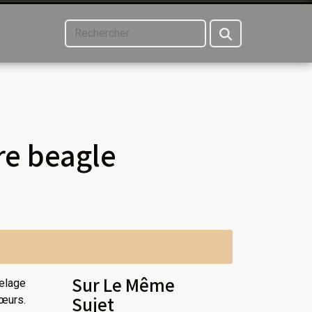
re beagle
Sur Le Même
pelage
Sujet
œurs.