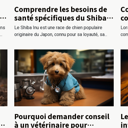
Comprendre les besoins de
Co
santé spécifiques du Shiba
co
s
Inu : conseils pour les futurs
co
Le Shiba Inu est une race de chien populaire
Lor
ons
propriétaires
originaire du Japon, connu pour sa loyauté, sa...
com
..
Pourquoi demander conseil
Le
à un vétérinaire pour
in