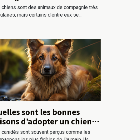
 chiens sont des animaux de compagnie très
ulaires, mais certains d’entre eux se...
elles sont les bonnes
isons d’adopter un chien
rger Allemand ?
 canidés sont souvent perçus comme les
pagnons les plus fidèles de l’humain. Ils