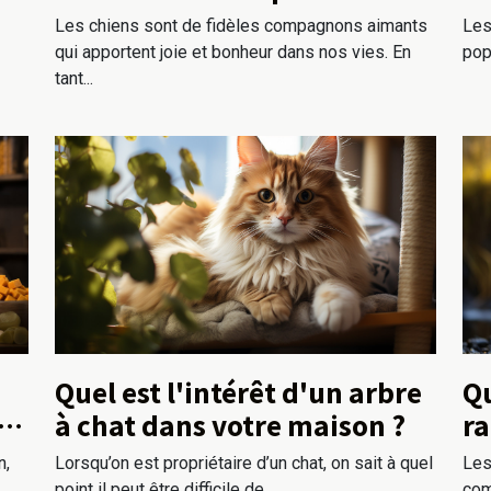
l'entretien de votre chien ?
Les chiens sont de fidèles compagnons aimants
Les
qui apportent joie et bonheur dans nos vies. En
pop
tant...
Quel est l'intérêt d'un arbre
Qu
en
à chat dans votre maison ?
ra
be
n,
Lorsqu’on est propriétaire d’un chat, on sait à quel
Les
point il peut être difficile de...
com