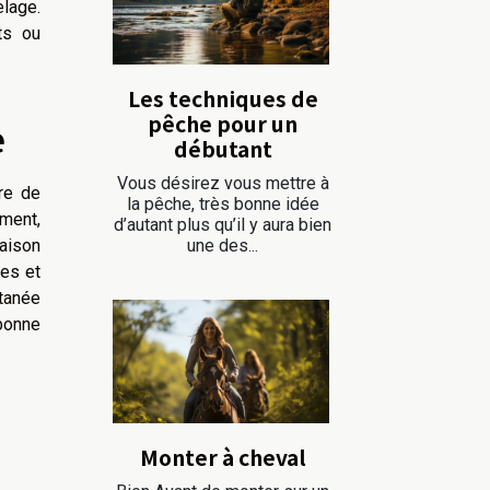
elage.
ts ou
Les techniques de
pêche pour un
e
débutant
Vous désirez vous mettre à
re de
la pêche, très bonne idée
ement,
d’autant plus qu’il y aura bien
une des...
aison
mes et
tanée
 bonne
Monter à cheval